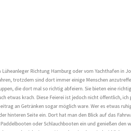
m Lüheanleger Richtung Hamburg oder vom Yachthafen in Jork-
hren, trotzdem sind dort immer einige Menschen anzutreffen
en, die dort mal so richtig abfeiern. Sie bieten eine richtig
twas krach. Diese Feierei ist jedoch nicht öffentlich, ich 
n Beitrag an Getränken sogar möglich ware. Wer es etwas ru
der hinteren Seite ein. Dort hat man den Blick auf das Fahrw
mit Paddelbooten oder Schlauchbooten ein und genießen den