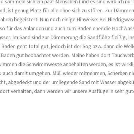
nd sammeln sich ein paar Menschen (und es sind wirklich nur e
ind, ist genug Platz für alle ohne sich zu stören. Zur Dämme
ahren begeistert. Nun noch einige Hinweise: Bei Niedrigwass
 Also für das Anlanden und auch zum Baden eher die Hochwas
asser. Im Sand sind zur Dämmerung die Sandflöhe fleißig, Ins
Baden geht total gut, jedoch ist der Sog bzw. dann die Welle
 Baden gut beobachtet werden. Meine haben dort Tauchverbo
hwimmen die Schwimmweste anbehalten werden, es ist wirklic
ten so auch damit umgehen. Müll wieder mitnehmen, Scherben n
scht, abgedeckt und der umliegende Sand mit Wasser abgekühl
 dort verhalten, dann werden wir unsere Ausflüge in sehr gu