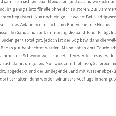
nd sammeln sich ein paar Menschen (und es sind wirklich nur e
ind, ist genug Platz für alle ohne sich zu stören. Zur Dämme
ahren begeistert. Nun noch einige Hinweise: Bei Niedrigwass
 Also für das Anlanden und auch zum Baden eher die Hochwas
asser. Im Sand sind zur Dämmerung die Sandflöhe fleißig, Ins
Baden geht total gut, jedoch ist der Sog bzw. dann die Welle
 Baden gut beobachtet werden. Meine haben dort Tauchverbo
hwimmen die Schwimmweste anbehalten werden, es ist wirklic
ten so auch damit umgehen. Müll wieder mitnehmen, Scherben n
scht, abgedeckt und der umliegende Sand mit Wasser abgekühl
 dort verhalten, dann werden wir unsere Ausflüge in sehr gu