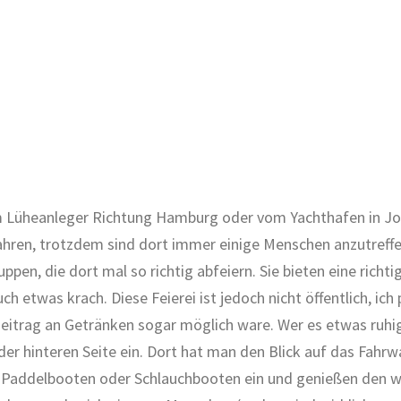
m Lüheanleger Richtung Hamburg oder vom Yachthafen in Jork-
hren, trotzdem sind dort immer einige Menschen anzutreffen
en, die dort mal so richtig abfeiern. Sie bieten eine richtig
twas krach. Diese Feierei ist jedoch nicht öffentlich, ich 
n Beitrag an Getränken sogar möglich ware. Wer es etwas ru
der hinteren Seite ein. Dort hat man den Blick auf das Fahrw
mit Paddelbooten oder Schlauchbooten ein und genießen den